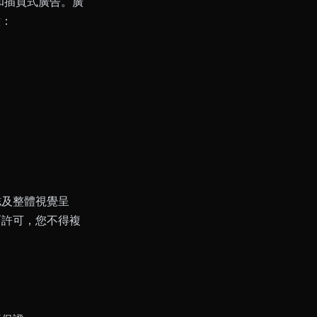
）和插頁式廣告。廣
意：
誌及整體視覺呈
書面許可，您不得複